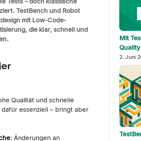
te Tests – doch klassische
iziert. TestBench und Robot
design mit Low-Code-
sierung, die klar, schnell und
Mit Te
en.
Qualit
2. Juni 
der
ohe Qualität und schnelle
 dafür essenziell – bringt aber
TestBe
che
: Änderungen an