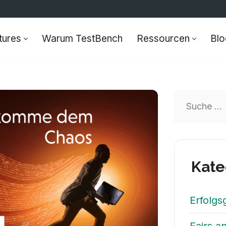
tures
Warum TestBench
Ressourcen
Blo
Kate
Erfolgs