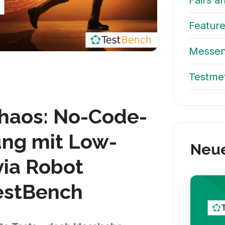
Fairs a
Feature
Messen
Testme
aos: No-Code-
ung mit Low-
Neue
via Robot
estBench