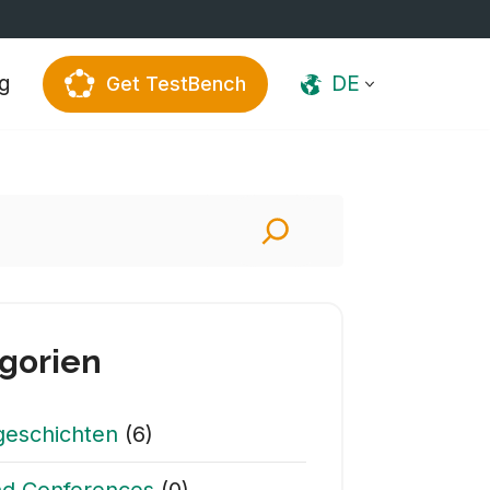
g
DE
Get TestBench
gorien
geschichten
(6)