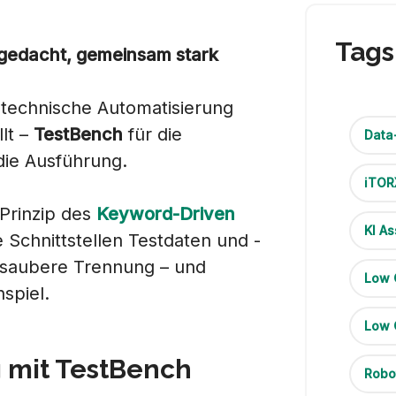
Tags
 gedacht, gemeinsam stark
 technische Automatisierung
llt –
TestBench
für die
Data
die Ausführung.
iTOR
Prinzip des
Keyword-Driven
KI As
 Schnittstellen Testdaten und -
e saubere Trennung – und
Low 
spiel.
Low 
 mit TestBench
Robo