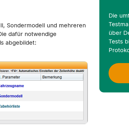
Die um
Testma
ell, Sondermodell und mehreren
über D
Die dafür notwendige
Tests b
s abgebildet:
Protoko