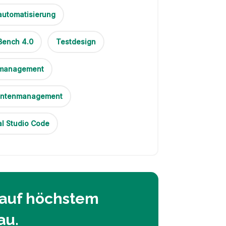
automatisierung
Bench 4.0
Testdesign
management
antenmanagement
al Studio Code
 auf höchstem
au.